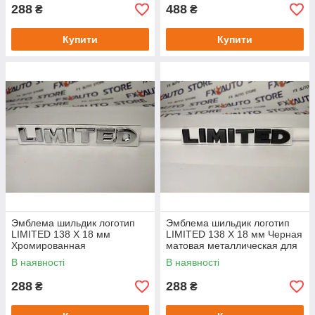
288
488
₴
₴
Купити
Купити
Эмблема шильдик логотип
Эмблема шильдик логотип
LIMITED 138 Х 18 мм
LIMITED 138 Х 18 мм Черная
Хромированная
матовая металлическая для
металлическая для JEEP
JEEP Compass Patriot
В наявності
В наявності
Compass Patriot Cherokee
Cherokee Gr.
Gr.C
288
288
₴
₴