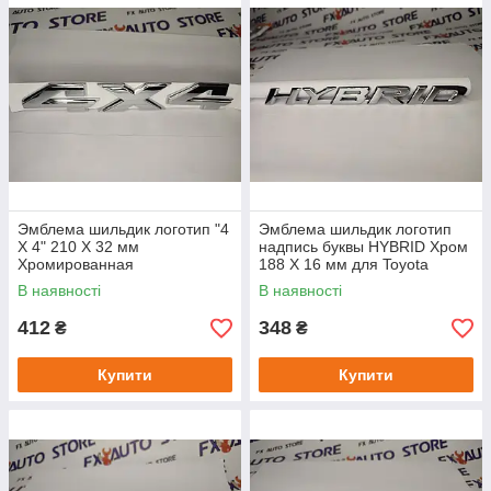
Эмблема шильдик логотип "4
Эмблема шильдик логотип
X 4" 210 Х 32 мм
надпись буквы HYBRID Хром
Хромированная
188 Х 16 мм для Toyota
Lexus
В наявності
В наявності
412
348
₴
₴
Купити
Купити