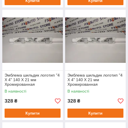
Купити
Купити
Эмблема шильдик логотип "4
Эмблема шильдик логотип "4
X 4" 140 Х 21 мм
X 4" 140 Х 21 мм
Хромированная
Хромированная
металлическая
металлическая для JEEP
В наявності
В наявності
Compass Patriot Cherokee
Gr.C
328
328
₴
₴
Купити
Купити