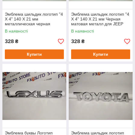
Эмблема шильдик логотип "4
Эмблема шильдик логотип "4
X 4" 140 Х 21 мм
X 4" 140 Х 21 мм Черная
металлическая черная
матовая металл для JEEP
матовая
Compass Patriot Cherokee
В наявності
В наявності
Gr.C
328
328
₴
₴
Купити
Купити
Эмблема буквы Логотип
Эмблема шильдик логотип