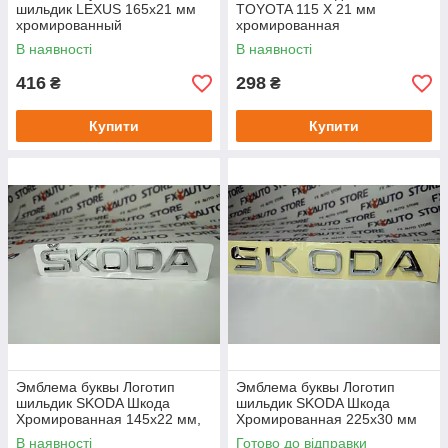
шильдик LEXUS 165х21 мм
TOYOTA 115 Х 21 мм
хромированный
хромированная
В наявності
В наявності
416
298
₴
₴
Купити
Купити
Эмблема буквы Логотип
Эмблема буквы Логотип
шильдик SKODA Шкода
шильдик SKODA Шкода
Хромированная 145х22 мм,
Хромированная 225х30 мм
Буква "К" - 26х22 мм ШхВ
нового образца, Буква "К" -
В наявності
Готово до відправки