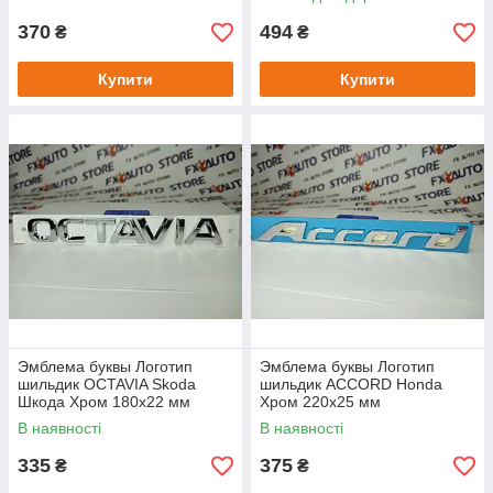
36х29 мм ШхВ
370
494
₴
₴
Купити
Купити
Эмблема буквы Логотип
Эмблема буквы Логотип
шильдик OCTAVIA Skoda
шильдик ACCORD Honda
Шкода Хром 180х22 мм
Хром 220х25 мм
В наявності
В наявності
335
375
₴
₴