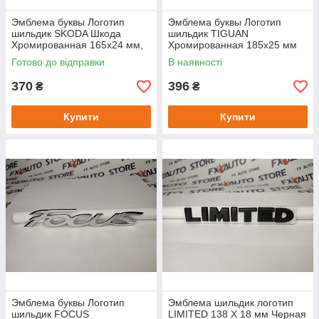
Эмблема буквы Логотип
Эмблема буквы Логотип
шильдик SKODA Шкода
шильдик TIGUAN
Хромированная 165х24 мм,
Хромированная 185х25 мм
Буква "К" - 28х23 мм ШхВ
для Volkswagen
Готово до відправки
В наявності
370
396
₴
₴
Купити
Купити
Эмблема буквы Логотип
Эмблема шильдик логотип
шильдик FOCUS
LIMITED 138 Х 18 мм Черная