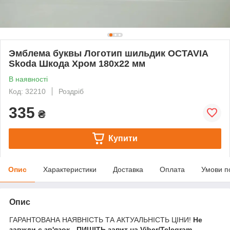
Эмблема буквы Логотип шильдик OCTAVIA
Skoda Шкода Хром 180х22 мм
В наявності
Код: 32210
Роздріб
335
₴
Купити
Опис
Характеристики
Доставка
Оплата
Умови п
Опис
ГАРАНТОВАНА НАЯВНІСТЬ ТА АКТУАЛЬНІСТЬ ЦІНИ!
Не
завжди є зв'язок - ПИШІТЬ запит на Viber/Telegram