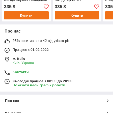
Шкода Черная Глянцевая
Шкода Хром A5
Шко
125 X 22 мм
125 
335
335
335
₴
₴
Купити
Купити
Про нас
95% позитивних з 42 відгуків за рік
Працює з 01.02.2022
м. Київ
Київ, Україна
Контакти
Сьогодні працює з 08:00 до 20:00
Показати весь графік роботи
Про нас