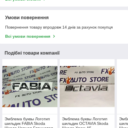
Умови повернення
Повернення товару впродовж 14 днів за рахунок покупця
Всі умови повернення
Подібні товари компанії
Эмблема буквы Логотип
Эмблема буквы Логотип
Эмбл
шильдик FABIA Skoda
шильдик OCTAVIA Skoda
шиль