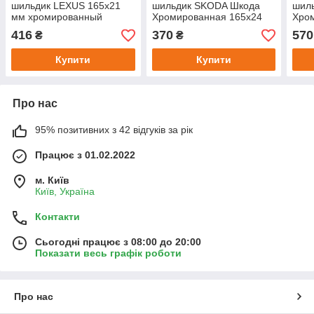
шильдик LEXUS 165х21
шильдик SKODA Шкода
шил
мм хромированный
Хромированная 165х24
Хро
мм, Буква "К" - 28х23 мм
мм
416
370
570
₴
₴
ШхВ
Купити
Купити
Про нас
95% позитивних з 42 відгуків за рік
Працює з 01.02.2022
м. Київ
Київ, Україна
Контакти
Сьогодні працює з 08:00 до 20:00
Показати весь графік роботи
Про нас