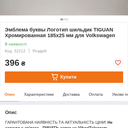
Эмблема буквы Логотип шильдик TIGUAN
Хромированная 185х25 мм для Volkswagen
В наявності
Код: 32212
Роздріб
396
₴
Купити
Опис
Характеристики
Доставка
Оплата
Умови п
Опис
ГАРАНТОВАНА НАЯВНІСТЬ ТА АКТУАЛЬНІСТЬ ЦІНИ!
Не
завжди є зв'язок - ПИШІТЬ запит на Viber/Telegram