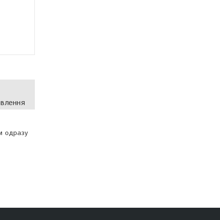
овлення
м одразу