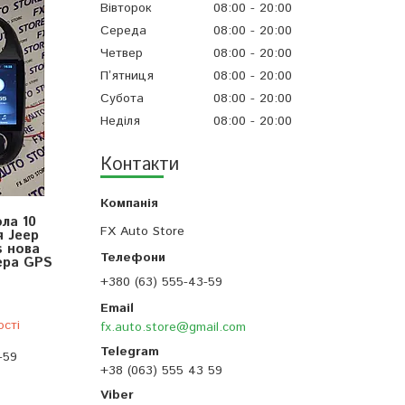
Вівторок
08:00
20:00
Середа
08:00
20:00
Четвер
08:00
20:00
Пʼятниця
08:00
20:00
Субота
08:00
20:00
Неділя
08:00
20:00
Контакти
ола 10
FX Auto Store
я Jeep
s нова
мера GPS
+380 (63) 555-43-59
ості
fx.auto.store@gmail.com
-59
+38 (063) 555 43 59