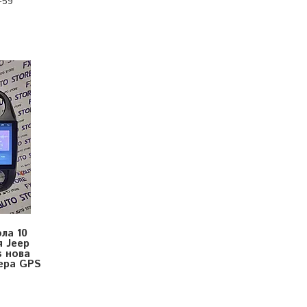
-59
ола 10
я Jeep
s нова
мера GPS