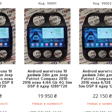
8
99001
99002
тола 10
Android магнітола 10
Android магніт
ля Jeep
дюймів 2din для Jeep
дюймів 2din дл
ss нова
Patriot Compass 2010-
Patriot Compass
m DSP 8
2016 нова 4/64 Gb 4G Sim
2016 нова 6/128
720
DSP 8 ядер 1280*720
Sim DSP 8 ядер 1
₴
19 950 ₴
22 150 ₴
ності
Немає в наявності
Немає в наявн