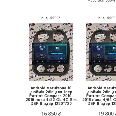
+380 (63) 555-4
99003
9900
Android магнітола 10
Android магні
дюймів 2din для Jeep
дюймів 2din д
Patriot Compass 2010-
Patriot Compas
2016 нова 4/32 Gb 4G Sim
2016 нова 4/64 
DSP 8 ядер 1280*720
DSP 8 ядер 12
16 850 ₴
19 800 