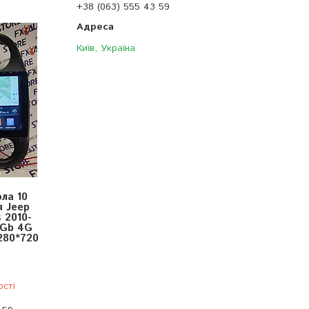
+38 (063) 555 43 59
Київ, Україна
ола 10
я Jeep
 2010-
 Gb 4G
280*720
ості