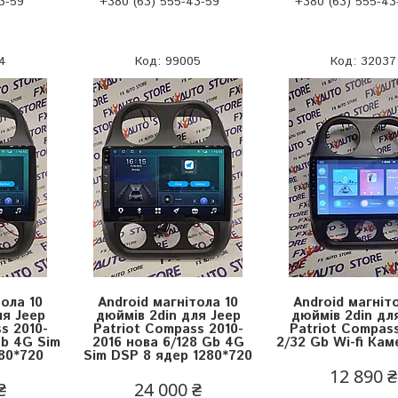
3-59
+380 (63) 555-43-59
+380 (63) 555-43
4
99005
32037
тола 10
Android магнітола 10
Android магніт
ля Jeep
дюймів 2din для Jeep
дюймів 2din дл
s 2010-
Patriot Compass 2010-
Patriot Compas
Gb 4G Sim
2016 нова 6/128 Gb 4G
2/32 Gb Wi-fi Ка
80*720
Sim DSP 8 ядер 1280*720
12 890 ₴
₴
24 000 ₴