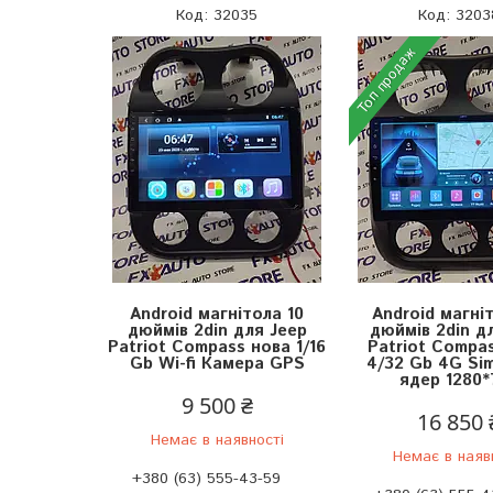
32035
3203
Топ продаж
Android магнітола 10
Android магні
дюймів 2din для Jeep
дюймів 2din д
Patriot Compass нова 1/16
Patriot Compa
Gb Wi-fi Камера GPS
4/32 Gb 4G Si
ядер 1280*
9 500 ₴
16 850 
Немає в наявності
Немає в наяв
+380 (63) 555-43-59