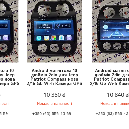
тола 10
Android магнітола 10
Android магніт
ля Jeep
дюймів 2din для Jeep
дюймів 2din дл
ss нова
Patriot Compass нова
Patriot Compas
амера GPS
2/16 Gb Wi-fi Камера GPS
2/16 Gb Wi-fi Ка
₴
10 350 ₴
10 840 ₴
ності
Немає в наявності
Немає в наявн
3-59
+380 (63) 555-43-59
+380 (63) 555-43