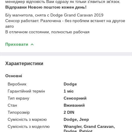
менеджер відповість Вам одразу як тільки з'явиться зв'язок.
Відправки Новою поштою кожен день!
Б/у магнитола, снята с Dodge Grand Caravan 2019
Сенсор работает. Разлочена - без проблем встанет на другое
авто
В отличном состоянии, полностью рабочая
Приховати
Характеристики
Основні
Виробник
Dodge
Гарантійний термін
1 міс
Тип екрану
Сенсорний
Стан
Вживаний
Типорозмір
2 DIN
Сумісність з маркою
Dodge, Jeep
Сумісність з моделлю
Wrangler, Grand Caravan,
Dodge, Patriot