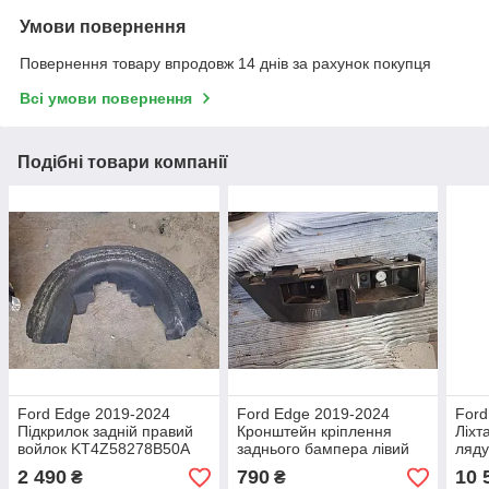
Умови повернення
Повернення товару впродовж 14 днів за рахунок покупця
Всі умови повернення
Подібні товари компанії
Ford Edge 2019-2024
Ford Edge 2019-2024
Ford
Підкрилок задній правий
Кронштейн кріплення
Ліхт
войлок KT4Z58278B50A
заднього бампера лівий
ляду
короткий KT4B17D949A
Сто
2 490
790
10 
₴
₴
LH2