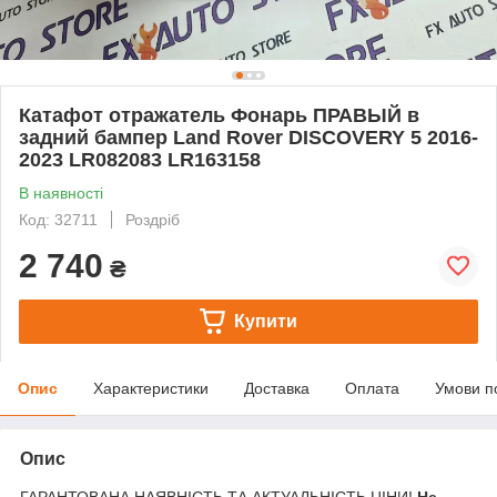
Катафот отражатель Фонарь ПРАВЫЙ в
задний бампер Land Rover DISCOVERY 5 2016-
2023 LR082083 LR163158
В наявності
Код: 32711
Роздріб
2 740
₴
Купити
Опис
Характеристики
Доставка
Оплата
Умови п
Опис
ГАРАНТОВАНА НАЯВНІСТЬ ТА АКТУАЛЬНІСТЬ ЦІНИ!
Не