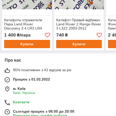
Катафоты отражатели
Катафот Правий відбивач
Кат
Пара Land Rover
Land Rover 2 Range Rover
Фон
Discovery 3 4 LR3 LR4
3 L322 2003-2012
бамп
Range Rover Sport L320
Freelander 2 L359 / LR2
Disc
1 400
740
2 4
₴/пара
₴
XFF500030 XFF500020
LBVG10014RH LR006349
LR0
Купити
Купити
Про нас
95% позитивних з 42 відгуків за рік
Працює з 01.02.2022
м. Київ
Київ, Україна
Контакти
Сьогодні працює з 08:00 до 20:00
Показати весь графік роботи