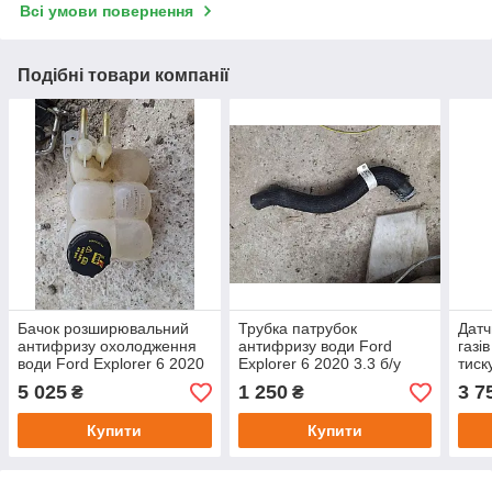
Всі умови повернення
Подібні товари компанії
Бачок розширювальний
Трубка патрубок
Датч
антифризу охолодження
антифризу води Ford
газі
води Ford Explorer 6 2020
Explorer 6 2020 3.3 б/у
тиск
3.3 б/у оригінал
оригінал L1M3-8B273-CAC
2020
5 025
1 250
3 7
₴
₴
5L20
Купити
Купити