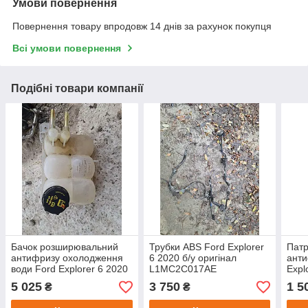
Умови повернення
Повернення товару впродовж 14 днів за рахунок покупця
Всі умови повернення
Подібні товари компанії
Бачок розширювальний
Трубки ABS Ford Explorer
Патр
антифризу охолодження
6 2020 б/у оригінал
анти
води Ford Explorer 6 2020
L1MC2C017AE
Expl
3.3 б/у оригінал
ориг
5 025
3 750
1 5
₴
₴