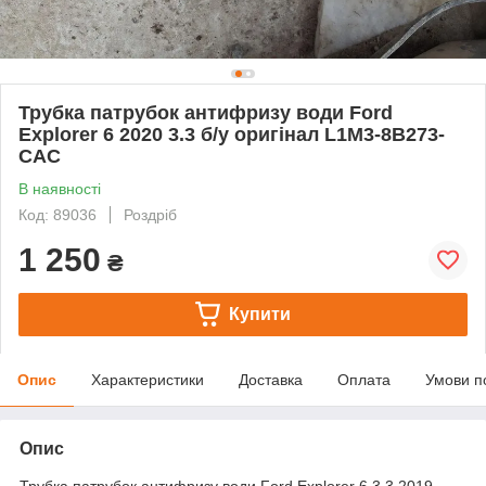
Трубка патрубок антифризу води Ford
Explorer 6 2020 3.3 б/у оригінал L1M3-8B273-
CAC
В наявності
Код: 89036
Роздріб
1 250
₴
Купити
Опис
Характеристики
Доставка
Оплата
Умови п
Опис
Трубка патрубок антифризу води Ford Explorer 6 3.3 2019