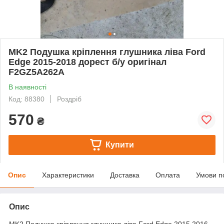
MK2 Подушка кріплення глушника ліва Ford
Edge 2015-2018 дорест б/у оригінал
F2GZ5A262A
В наявності
Код: 88380
Роздріб
570
₴
Купити
Опис
Характеристики
Доставка
Оплата
Умови п
Опис
MK2 Подушка кріплення глушника ліва Ford Edge 2015 2016