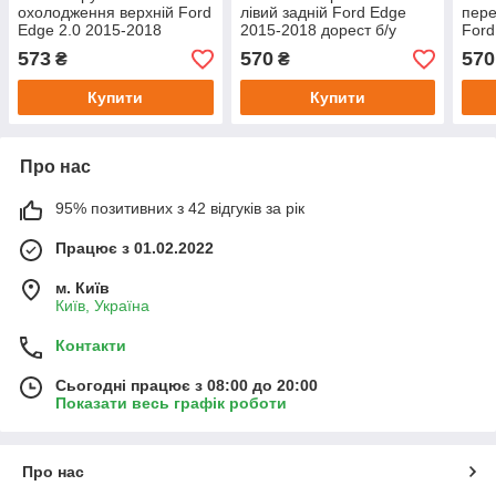
охолодження верхній Ford
лівий задній Ford Edge
пере
Edge 2.0 2015-2018
2015-2018 дорест б/у
Ford
дорест б/у оригінал F2GZ-
оригінал FT4BR111D09AB
доре
573
570
570
₴
₴
8260-F
Купити
Купити
Про нас
95% позитивних з 42 відгуків за рік
Працює з 01.02.2022
м. Київ
Київ, Україна
Контакти
Сьогодні працює з 08:00 до 20:00
Показати весь графік роботи
Про нас