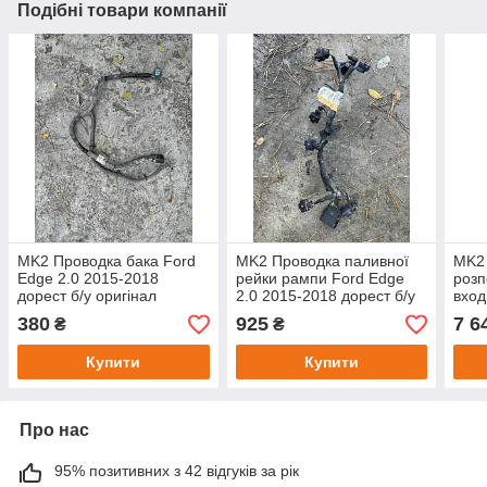
Подібні товари компанії
MK2 Проводка бака Ford
MK2 Проводка паливної
MK2
Edge 2.0 2015-2018
рейки рампи Ford Edge
розп
дорест б/у оригінал
2.0 2015-2018 дорест б/у
вход
F2GT14A069GE
оригінал FU5T 4B485CC
2018
380
925
7 6
₴
₴
CJ5
Купити
Купити
Про нас
95% позитивних з 42 відгуків за рік