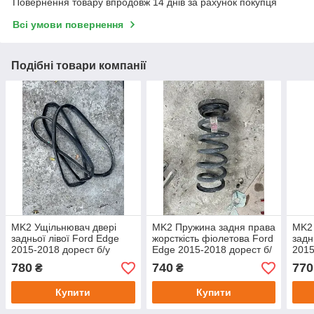
Повернення товару впродовж 14 днів за рахунок покупця
Всі умови повернення
Подібні товари компанії
MK2 Ущільнювач двері
MK2 Пружина задня права
MK2
задньої лівої Ford Edge
жорсткість фіолетова Ford
задн
2015-2018 дорест б/у
Edge 2015-2018 дорест б/
2015
оригінал
у оригінал
ориг
780
740
770
₴
₴
Купити
Купити