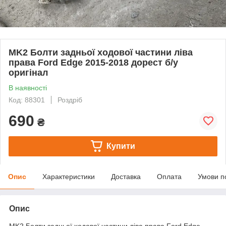
MK2 Болти задньої ходової частини ліва
права Ford Edge 2015-2018 дорест б/у
оригінал
В наявності
Код: 88301
Роздріб
690
₴
Купити
Опис
Характеристики
Доставка
Оплата
Умови п
Опис
MK2 Болти задньої ходової частини ліва права Ford Edge