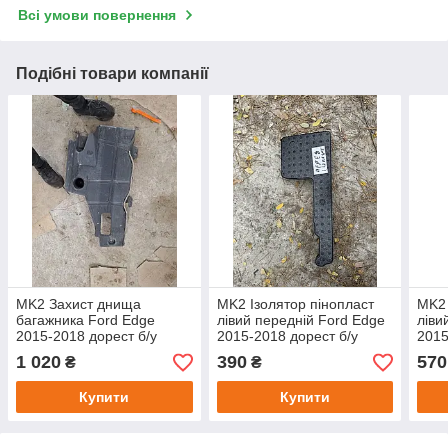
Всі умови повернення
Подібні товари компанії
MK2 Захист днища
MK2 Ізолятор пінопласт
MK2 
багажника Ford Edge
лівий передній Ford Edge
ліви
2015-2018 дорест б/у
2015-2018 дорест б/у
2015
оригінал FT4BR11779BC
оригінал FT4BR111E41AB
ори
1 020
390
570
₴
₴
Купити
Купити