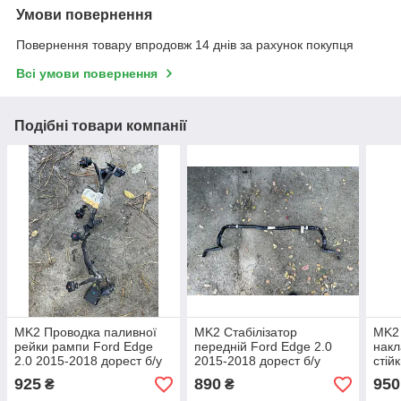
Умови повернення
Повернення товару впродовж 14 днів за рахунок покупця
Всі умови повернення
Подібні товари компанії
MK2 Проводка паливної
MK2 Стабілізатор
MK2 
рейки рампи Ford Edge
передній Ford Edge 2.0
накл
2.0 2015-2018 дорест б/у
2015-2018 дорест б/у
стій
оригінал FU5T 4B485CC
оригінал
2015
925
890
950
₴
₴
ориг