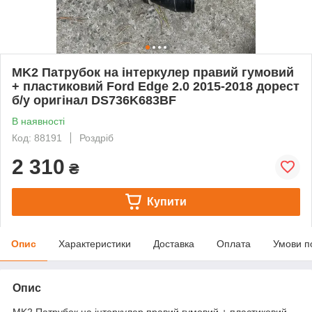
MK2 Патрубок на інтеркулер правий гумовий
+ пластиковий Ford Edge 2.0 2015-2018 дорест
б/у оригінал DS736K683BF
В наявності
Код: 88191
Роздріб
2 310
₴
Купити
Опис
Характеристики
Доставка
Оплата
Умови п
Опис
MK2
Патрубок на інтеркулер правий гумовий + пластиковий