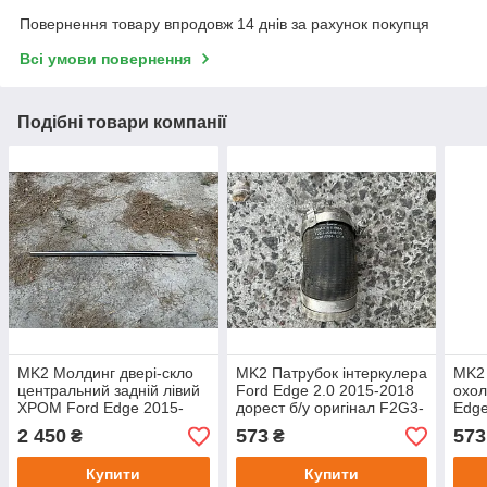
Повернення товару впродовж 14 днів за рахунок покупця
Всі умови повернення
Подібні товари компанії
MK2 Молдинг двері-скло
MK2 Патрубок інтеркулера
MK2
центральний задній лівий
Ford Edge 2.0 2015-2018
охол
ХРОМ Ford Edge 2015-
дорест б/у оригінал F2G3-
Edge
2018 дорест б/у оригінал
6C646-CG
доре
2 450
573
573
₴
₴
8260
Купити
Купити