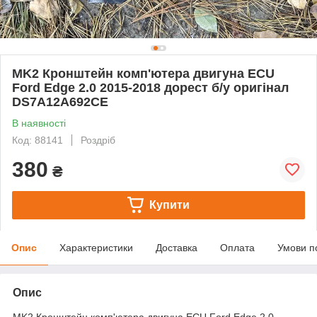
MK2 Кронштейн комп'ютера двигуна ECU
Ford Edge 2.0 2015-2018 дорест б/у оригінал
DS7A12A692CE
В наявності
Код: 88141
Роздріб
380
₴
Купити
Опис
Характеристики
Доставка
Оплата
Умови п
Опис
MK2 Кронштейн комп'ютера двигуна ECU Ford Edge 2.0