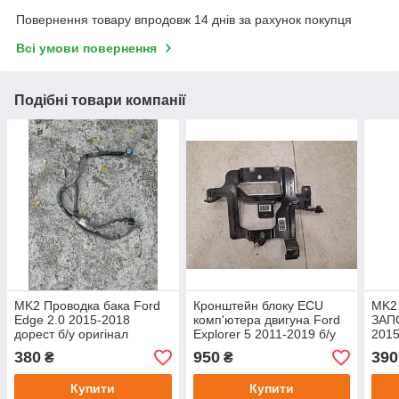
Повернення товару впродовж 14 днів за рахунок покупця
Всі умови повернення
Подібні товари компанії
MK2 Проводка бака Ford
Кронштейн блоку ECU
MK2
Edge 2.0 2015-2018
комп'ютера двигуна Ford
ЗАП
дорест б/у оригінал
Explorer 5 2011-2019 б/у
2015
F2GT14A069GE
оригінал DB5A-12A692-BC
ори
380
950
390
₴
₴
Купити
Купити