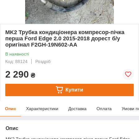
MK2 Трубка кондиціонера компресор-пічка
перша Ford Edge 2.0 2015-2018 дорест б/у
оригінал F2GH-19N602-AA
В наявності
Код: 88124
Роздріб
2 290
₴
Купити
Опис
Характеристики
Доставка
Оплата
Умови п
Опис
MK2 Трубка кондиціонера компресор-пічка перша Ford Edge