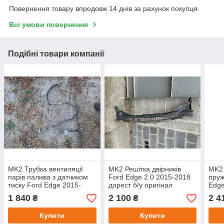
Повернення товару впродовж 14 днів за рахунок покупця
Всі умови повернення
Подібні товари компанії
MK2 Трубка вентиляції
MK2 Решітка двірників
MK2 
парів палива з датчиком
Ford Edge 2.0 2015-2018
пруж
тиску Ford Edge 2015-
дорест б/у оригінал
Edge
2018 дорест б/у оригінал
у ор
1 840
2 100
2 4
₴
₴
F2G39D683AJ
Купити
Купити