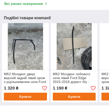
Всі умови повернення
Подібні товари компанії
MK2 Молдинг двері
MK2 Молдинг лобового
MK2 
верхній задній лівий хром
скла лівий Ford Edge
верх
з ущільнювачем скла Ford
2015-2018 дорест б/у
хром
Edge 2015-2018 дорест б/
оригінал
Ford
1 320
1 190
1 3
₴
₴
у оригінал
доре
Купити
Купити