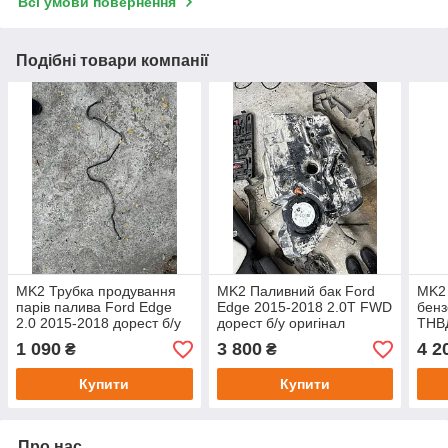
Всі умови повернення
Подібні товари компанії
MK2 Трубка продування
MK2 Паливний бак Ford
MK2
парів палива Ford Edge
Edge 2015-2018 2.0Т FWD
бенз
2.0 2015-2018 дорест б/у
дорест б/у оригінал
ТНВД
оригінал F2G39D668AC
2018
1 090
3 800
4 2
₴
₴
EJ7
Купити
Купити
Про нас