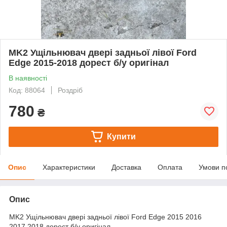
MK2 Ущільнювач двері задньої лівої Ford
Edge 2015-2018 дорест б/у оригінал
В наявності
Код: 88064
Роздріб
780
₴
Купити
Опис
Характеристики
Доставка
Оплата
Умови п
Опис
MK2 Ущільнювач двері задньої лівої Ford Edge 2015 2016
2017 2018 дорест б/у оригінал