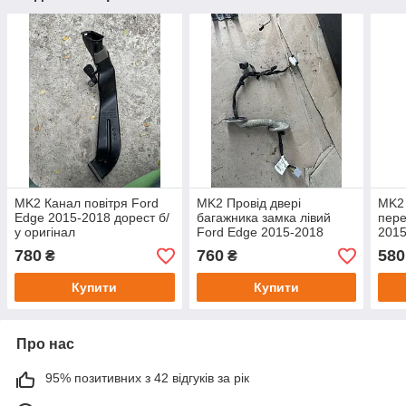
MK2 Канал повітря Ford
MK2 Провід двері
MK2 
Edge 2015-2018 дорест б/
багажника замка лівий
пере
у оригінал
Ford Edge 2015-2018
2015
EM2BR018B90AD
дорест б/у оригінал
ориг
780
760
580
₴
₴
F2GT14A583AG
Купити
Купити
Про нас
95% позитивних з 42 відгуків за рік