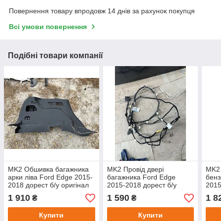
Повернення товару впродовж 14 днів за рахунок покупця
Всі умови повернення
Подібні товари компанії
MK2 Обшивка багажника
MK2 Провід двері
MK2
арки ліва Ford Edge 2015-
багажника Ford Edge
бенз
2018 дорест б/у оригінал
2015-2018 дорест б/у
2015
оригінал F2GT17N400BJ
доре
1 910
1 590
1 8
₴
₴
Купити
Купити