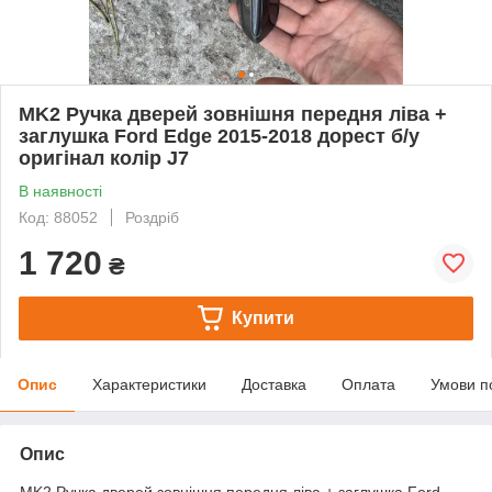
MK2 Ручка дверей зовнішня передня ліва +
заглушка Ford Edge 2015-2018 дорест б/у
оригінал колір J7
В наявності
Код: 88052
Роздріб
1 720
₴
Купити
Опис
Характеристики
Доставка
Оплата
Умови п
Опис
MK2 Ручка дверей зовнішня передня ліва + заглушка Ford