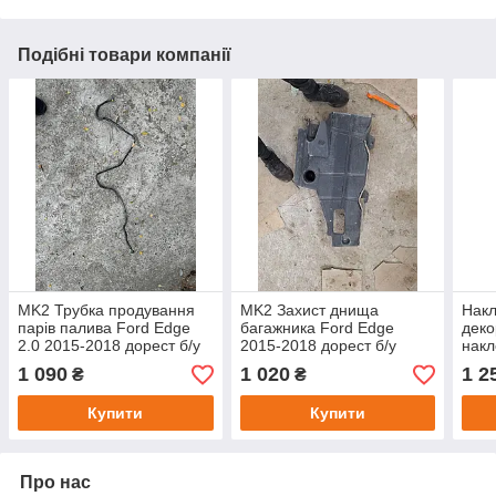
Подібні товари компанії
MK2 Трубка продування
MK2 Захист днища
Накл
парів палива Ford Edge
багажника Ford Edge
деко
2.0 2015-2018 дорест б/у
2015-2018 дорест б/у
накл
оригінал F2G39D668AC
оригінал FT4BR11779BC
5 20
1 090
1 020
1 2
₴
₴
fb5
Купити
Купити
Про нас