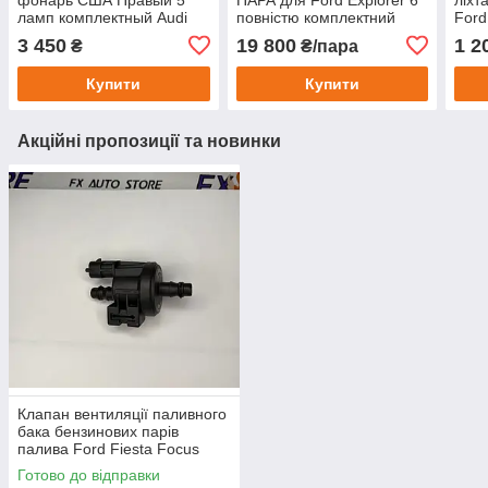
ламп комплектный Audi
повністю комплектний
Ford
USA Q5 80A 2017-2025
LED з проводкою 2019 -
б/у 
3 450
19 800
1 2
₴
₴/пара
80A945070A
2022 задня фара
Купити
Купити
Акційні пропозиції та новинки
Клапан вентиляції паливного
бака бензинових парів
палива Ford Fiesta Focus
0280142517 C1B1-9G866-AA
Готово до відправки