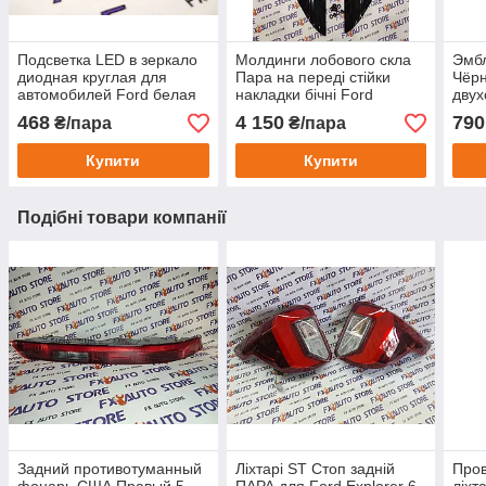
Подсветка LED в зеркало
Молдинги лобового скла
Эмб
диодная круглая для
Пара на переді стійки
Чёрн
автомобилей Ford белая
накладки бічні Ford
двух
яркая, 18 диодов Ford
Explorer 5 2010-2019
Ford
468
4 150
790
₴/пара
₴/пара
Edge Fusion Explorer
BB5Z7803145A
Купити
Купити
Подібні товари компанії
Задний противотуманный
Ліхтарі ST Стоп задній
Пров
фонарь США Правый 5
ПАРА для Ford Explorer 6
ліхт