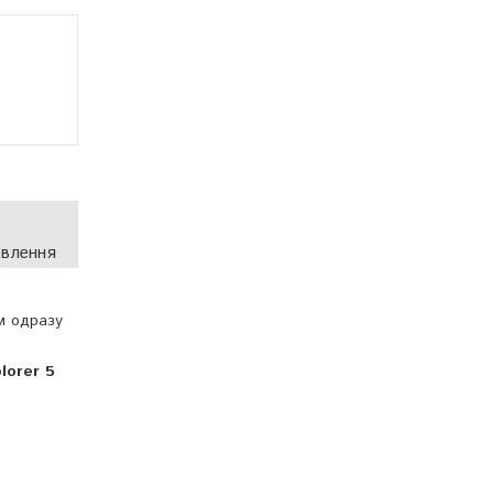
овлення
м одразу
lorer 5