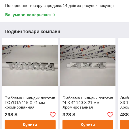
Повернення товару впродовж 14 днів за рахунок покупця
Всі умови повернення
Подібні товари компанії
Эмблема шильдик логотип
Эмблема шильдик логотип
Эмбл
TOYOTA 115 Х 21 мм
"4 X 4" 140 Х 21 мм
X3 1
хромированная
Хромированная
Хро
металлическая для JEEP
X3 (
298
328
488
₴
₴
Compass Patriot Cherokee
Gr.C
Купити
Купити