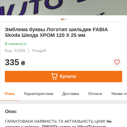
Эмблема буквы Логотип шильдик FABIA
Skoda Шкода ХРОМ 120 X 25 мм
В наявності
Код: 32369
Роздріб
335
₴
Купити
Опис
Характеристики
Доставка
Оплата
Умови п
Опис
ГАРАНТОВАНА НАЯВНІСТЬ ТА АКТУАЛЬНІСТЬ ЦІНИ!
Не
завжди є зв'язок - ПИШІТЬ запит на Viber/Telegram