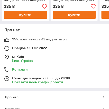
Шкода Черная Глянцевая
Шкода Черная Глянцевая
Шко
125 X 22 мм
125 X 22 мм
335
335
335
₴
₴
Купити
Купити
Про нас
95% позитивних з 42 відгуків за рік
Працює з 01.02.2022
м. Київ
Київ, Україна
Контакти
Сьогодні працює з 08:00 до 20:00
Показати весь графік роботи
Про нас