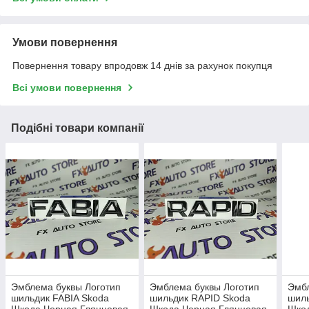
Умови повернення
Повернення товару впродовж 14 днів за рахунок покупця
Всі умови повернення
Подібні товари компанії
Эмблема буквы Логотип
Эмблема буквы Логотип
Эмбл
шильдик FABIA Skoda
шильдик RAPID Skoda
шил