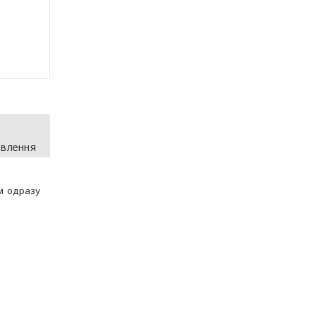
овлення
м одразу