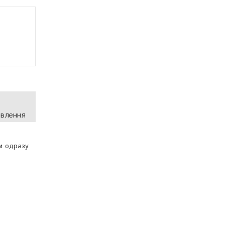
овлення
м одразу