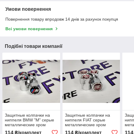
Умови повернення
Повернення товару впродовж 14 днів за рахунок покупця
Всі умови повернення
Подібні товари компанії
Защитные колпачки на
Защитные колпачки на
Защи
ниппеля BMW "M" серые
ниппеля FIAT серые
нип
металлические хром
металлические хром
мета
шестигранные, 4 шт
шестигранные, 4 шт
шест
114
114
114
₴/комплект
₴/комплект