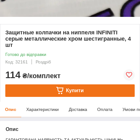
Защитные колпачки на ниппеля INFINITI
серые металлические хром шестигранные, 4
шт
Готово до відправки
Код: 32161
Роздріб
114
₴/комплект
Купити
Опис
Характеристики
Доставка
Оплата
Умови п
Опис
ГАРАНТОВАНА НАЯВНІСТЬ ТА АКТУАЛЬНІСТЬ ЦІНИ!
Не