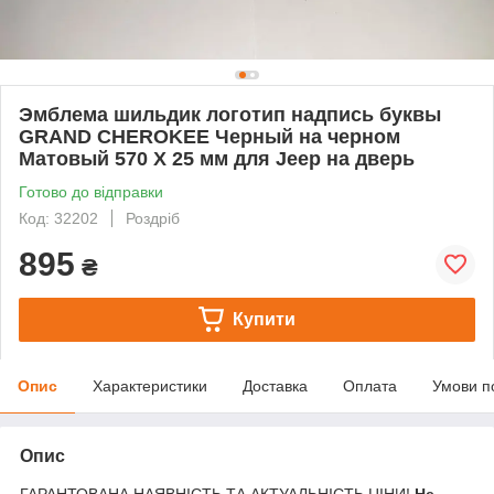
Эмблема шильдик логотип надпись буквы
GRAND CHEROKEE Черный на черном
Матовый 570 Х 25 мм для Jeep на дверь
Готово до відправки
Код: 32202
Роздріб
895
₴
Купити
Опис
Характеристики
Доставка
Оплата
Умови п
Опис
ГАРАНТОВАНА НАЯВНІСТЬ ТА АКТУАЛЬНІСТЬ ЦІНИ!
Не