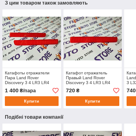
З цим товаром також замовляють
Катафоты отражатели
Катафот отражатель
Ката
Пара Land Rover
Правый Land Rover
Land
Discovery 3 4 LR3 LR4
Discovery 3 4 LR3 LR4
3 L3
Range Rover Sport L320
Range Rover Sport L320
Free
1 400
720
740
₴/пара
₴
XFF500030 XFF500020
XFF500020
LBV
Купити
Купити
Подібні товари компанії