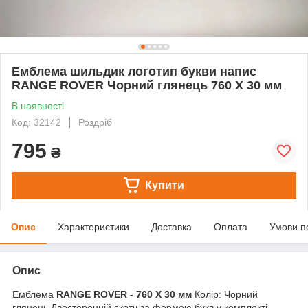
Емблема шильдик логотип букви напис
RANGE ROVER Чорний глянець 760 X 30 мм
В наявності
Код: 32142
Роздріб
795
₴
Купити
Опис
Характеристики
Доставка
Оплата
Умови п
Опис
Емблема
RANGE ROVER - 760 X 30 мм
Колір: Чорний
глянець Двосторонній скотч за формою букв у комплекті