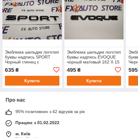
Эмблема шильдик логотип
Эмблема шильдик логотип
Эмбл
буквы надпись SPORT
буквы надпись EVOQUE
бук
Чорный глянец с
чорный матовый 162 X 15
Черн
хромированным кантом
(162*17) мм для RANGE
мм 
635
495
595
₴
₴
170 X 20 мм для RANGE
ROVER
ROVER
Купити
Купити
Про нас
95% позитивних з 42 відгуків за рік
Працює з 01.02.2022
м. Київ