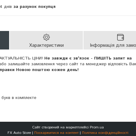
14 днів
за рахунок покупця
Характеристики
Інформація для зам
АКТУАЛЬНІСТЬ ЦІНИ!
Не завжди є зв'язок - ПИШІТЬ запит на
або залишайте замовлення через сайт та менеджер відповість Ва
дправки Новою поштою кожен день!
 букв в комплекте
Сайт створений на маркетплейсі
Prom.ua
FX Auto Store |
Поскаржитися на контент
|
Політика конфіденційності