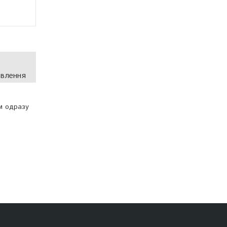
овлення
м одразу