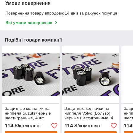
Умови повернення
Повернення товару впродовж 14 днів за рахунок покупця
Всі умови повернення
Подібні товари компанії
Защитные колпачки на
Защитные колпачки на
Защи
ниппеля Suzuki черные
ниппеля Volvo (Вольво)
нипп
шестигранные, 4 шт
черные шестигранные, 4
шест
шт
114
114
114
₴/комплект
₴/комплект