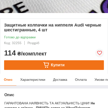
Защитные колпачки на ниппеля Audi черные
шестигранные, 4 шт
Готово до відправки
Код: 32255
Роздріб
114
₴/комплект
Купити
Опис
Характеристики
Доставка
Оплата
Умови п
Опис
ГАРАНТОВАНА НАЯВНІСТЬ ТА АКТУАЛЬНІСТЬ ЦІНИ!
Не
завжди є зв'язок - ПИШІТЬ запит на Viber/Telegram