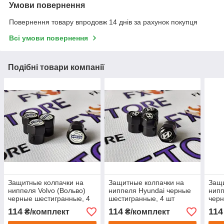
Умови повернення
Повернення товару впродовж 14 днів за рахунок покупця
Всі умови повернення
Подібні товари компанії
Защитные колпачки на
Защитные колпачки на
Защи
ниппеля Volvo (Вольво)
ниппеля Hyundai черные
нип
черные шестигранные, 4
шестигранные, 4 шт
черн
шт
шт
114
114
114
₴/комплект
₴/комплект