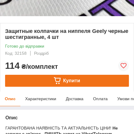
Защитные колпачки на ниппеля Geely черные
шестигранные, 4 шт
Готово до відправки
Код: 32158
Роздріб
114
₴/комплект
Купити
Опис
Характеристики
Доставка
Оплата
Умови п
Опис
ГАРАНТОВАНА НАЯВНІСТЬ ТА АКТУАЛЬНІСТЬ ЦІНИ!
Не
завжди є зв'язок - ПИШІТЬ запит на Viber/Telegram