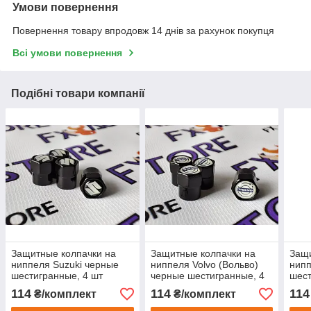
Умови повернення
Повернення товару впродовж 14 днів за рахунок покупця
Всі умови повернення
Подібні товари компанії
Защитные колпачки на
Защитные колпачки на
Защи
ниппеля Suzuki черные
ниппеля Volvo (Вольво)
нипп
шестигранные, 4 шт
черные шестигранные, 4
шест
шт
114
114
114
₴/комплект
₴/комплект