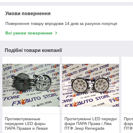
Умови повернення
Повернення товару впродовж 14 днів за рахунок покупця
Всі умови повернення
Подібні товари компанії
Противотуманные
Протитуманні LED передні
Прот
передние LED фары
фари ПАРА Права і Ліва
фари
ПАРА Правая и Левая
ПТФ Jeep Renegade
ПТФ