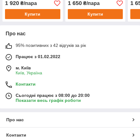
ПТФ Jeep Renegade
682187A
202 
1 920
1 650
1 6
₴/пара
₴/пара
68202187AA
Купити
Купити
Про нас
95% позитивних з 42 відгуків за рік
Працює з 01.02.2022
м. Київ
Київ, Україна
Контакти
Сьогодні працює з 08:00 до 20:00
Показати весь графік роботи
Про нас
Контакти