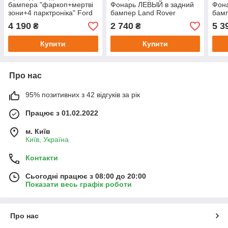
бампера "фаркоп+мертві
Фонарь ЛЕВЫЙ в задний
Фона
зони+4 парктроніка" Ford
бампер Land Rover
бамп
Explorer 5 2015-2019
DISCOVERY 5 2016-2023
DIS
4 190
2 740
5 3
₴
₴
GB5Z15K868N
LR082084 LR163160
LR0
LR0
Купити
Купити
Про нас
95% позитивних з 42 відгуків за рік
Працює з 01.02.2022
м. Київ
Київ, Україна
Контакти
Сьогодні працює з 08:00 до 20:00
Показати весь графік роботи
Про нас